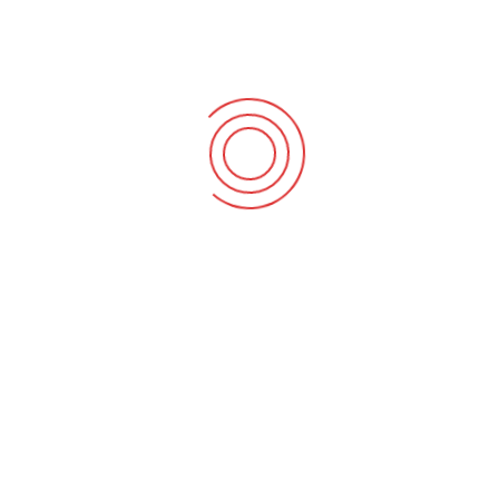
roubo, utilização indevida, divulgação ou alteração não
autorizada. No entanto, nenhuma medida de segurança é
perfeita e não podemos garantir que as suas informações
pessoais estejam completamente seguras em todos os
momentos.
Conservação das suas Informações Pessoais
Conservaremos as suas informações pessoais durante o
tempo necessário para cumprir os fins para os quais foram
recolhidas, a menos que a lei exija um período de retenção
mais longo.
Alterações a esta Política
Podemos atualizar esta Política periodicamente. Se
fizermos alterações materiais a esta Política, notificá-lo-
emos por e-mail ou através do nosso site.